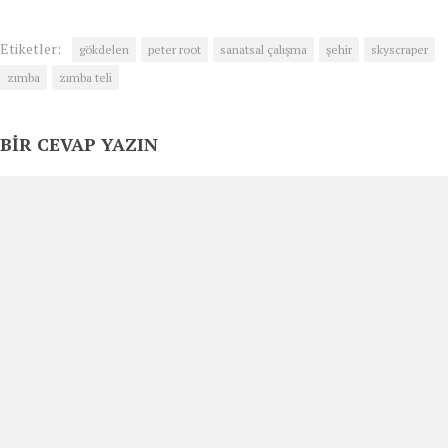
Etiketler:
gökdelen
peter root
sanatsal çalışma
şehir
skyscraper
zımba
zımba teli
BIR CEVAP YAZIN