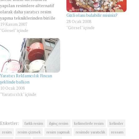
yapılan resimlere alternatif
olarak daha yaratıcı resim
Gizli olanı bulabilir misiniz?
yapma tekniklerinden biri ile
28 Ocak 2008
yapılmış resimler tanıtılmış.
19 Kasım 2007
"Görsel" içinde
Yansıma yöntemi kullanılan bu
"Görsel" içinde
resimler oldukça değişik ve
ilginç olmuş. Aşağıda bu
resimleri görebilirsiniz.
Yaratıcı Reklamcılık Fincan
şeklinde balkon
10 Ocak 2008
"Yaratıcılık" içinde
Etiketler:
farklı resim
ilginç resim
kelimelerle resim
kelimler
resim
resim çizmek
resim yapmak
resimde yaratıclık
ressam