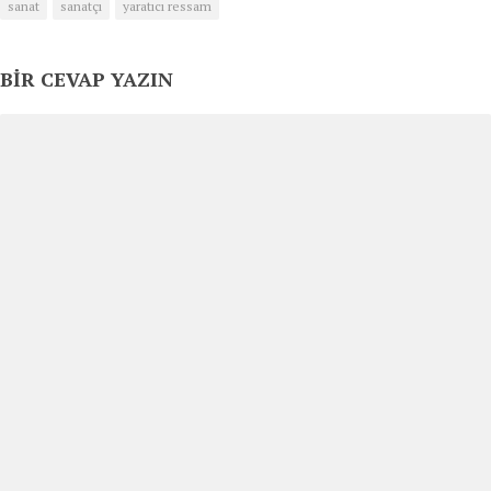
sanat
sanatçı
yaratıcı ressam
BIR CEVAP YAZIN