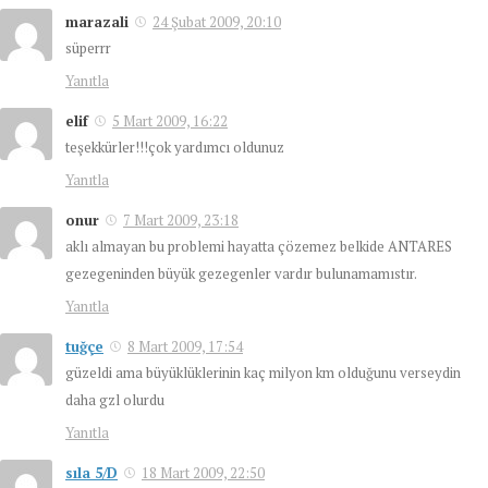
marazali
24 Şubat 2009, 20:10
süperrr
Yanıtla
elif
5 Mart 2009, 16:22
teşekkürler!!!çok yardımcı oldunuz
Yanıtla
onur
7 Mart 2009, 23:18
aklı almayan bu problemi hayatta çözemez belkide ANTARES
gezegeninden büyük gezegenler vardır bulunamamıstır.
Yanıtla
tuğçe
8 Mart 2009, 17:54
güzeldi ama büyüklüklerinin kaç milyon km olduğunu verseydin
daha gzl olurdu
Yanıtla
sıla 5/D
18 Mart 2009, 22:50