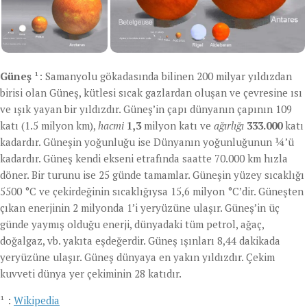
Güneş
¹: Samanyolu gökadasında bilinen 200 milyar yıldızdan
birisi olan Güneş, kütlesi sıcak gazlardan oluşan ve çevresine ısı
ve ışık yayan bir yıldızdır. Güneş’in çapı dünyanın çapının 109
katı (1.5 milyon km),
hacmi
1,3
milyon katı ve
ağırlığı
333.000
katı
kadardır. Güneşin yoğunluğu ise Dünyanın yoğunluğunun ¼’ü
kadardır. Güneş kendi ekseni etrafında saatte 70.000 km hızla
döner. Bir turunu ise 25 günde tamamlar. Güneşin yüzey sıcaklığı
5500 °C ve çekirdeğinin sıcaklığıysa 15,6 milyon °C’dir. Güneşten
çıkan enerjinin 2 milyonda 1’i yeryüzüne ulaşır. Güneş’in üç
günde yaymış olduğu enerji, dünyadaki tüm petrol, ağaç,
doğalgaz, vb. yakıta eşdeğerdir. Güneş ışınları 8,44 dakikada
yeryüzüne ulaşır. Güneş dünyaya en yakın yıldızdır. Çekim
kuvveti dünya yer çekiminin 28 katıdır.
¹ :
Wikipedia