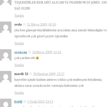
TEŞEKKÜRLER BEN ARTI ALICAM VE PUANIM:98 Dİ ŞİMDİ :100
SAĞ OLUN
Yanıtla
seda
21 Mayıs 2009, 18:50
yha ben güneşin büyüklüklerini arıyodum ama yinede bilmediğim ve
öğrenilecek çok güzel şeyler öğrendim
Yanıtla
erencan
24 Mayıs 2009, 16:24
çok yardım etti
Yanıtla
mavili 32
30 Haziran 2009, 23:27
hayretler içinde kaldım anteres yıldızı çok muhteşem büyükmüş
akılara zarar uzayda neler varmışta haberimiz yok
Yanıtla
betül
5 Ocak 2010, 23:15