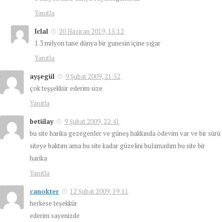
Yanıtla
Iclal
20 Haziran 2019, 15:12
1.3 milyon tane dünya bir gunesin içine sığar
Yanıtla
ayşegül
9 Şubat 2009, 21:52
çok teşşekkür ederim size
Yanıtla
betülay
9 Şubat 2009, 22:41
bu site harika gezegenler ve güneş hakkında ödevim var ve bir sürü
siteye baktım ama bu site kadar güzelini bulamadım bu site bir
harika
Yanıtla
canokter
12 Şubat 2009, 19:11
herkese teşekkür
ederim sayenizde