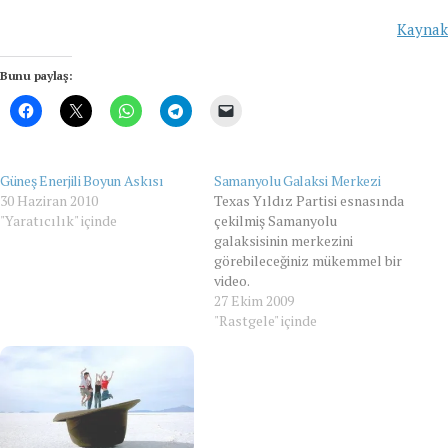
Kaynak
Bunu paylaş:
Güneş Enerjili Boyun Askısı
Samanyolu Galaksi Merkezi
30 Haziran 2010
Texas Yıldız Partisi esnasında
"Yaratıcılık" içinde
çekilmiş Samanyolu
galaksisinin merkezini
görebileceğiniz mükemmel bir
video.
https://vimeo.com/4505537
27 Ekim 2009
"Rastgele" içinde