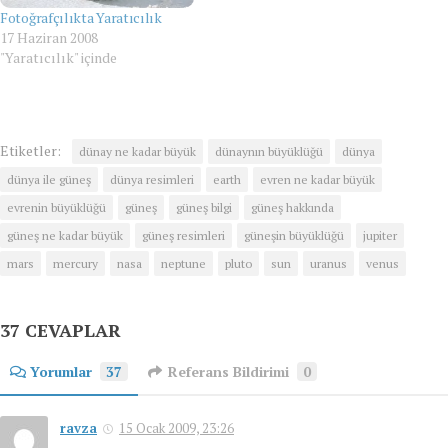
Fotoğrafçılıkta Yaratıcılık
17 Haziran 2008
"Yaratıcılık" içinde
Etiketler:
dünay ne kadar büyük
dünaynın büyüklüğü
dünya
dünya ile güneş
dünya resimleri
earth
evren ne kadar büyük
evrenin büyüklüğü
güneş
güneş bilgi
güneş hakkında
güneş ne kadar büyük
güneş resimleri
güneşin büyüklüğü
jupiter
mars
mercury
nasa
neptune
pluto
sun
uranus
venus
37 CEVAPLAR
Yorumlar
37
Referans Bildirimi
0
ravza
15 Ocak 2009, 23:26