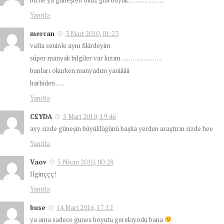
Yanıtla
mercan
3 Mart 2010, 01:23
valla seninle aynı fikirdeyim
süper manyak bilgiler var kızım ………………….
bunları okurken manyadım yaniiiiiii
harbiden …..
Yanıtla
C£YDA
5 Mart 2010, 19:46
ayy sizde güneşin büyüklüğünü başka yerden araştırın sizde hee
Yanıtla
Vaov
5 Nisan 2010, 00:28
İlginççç!
Yanıtla
buse
14 Mart 2016, 17:12
ya ama sadece gunes boyutu gerekıyodu bana