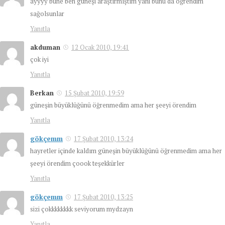
ayyyy bune ben güneşi araştırmıştım yani bunu da öğrendim
sağolsunlar
Yanıtla
akduman
12 Ocak 2010, 19:41
çok iyi
Yanıtla
Berkan
15 Şubat 2010, 19:59
güneşin büyüklüğünü öğrenmedim ama her şeeyi örendim
Yanıtla
gökçemm
17 Şubat 2010, 13:24
hayretler içinde kaldım güneşin büyüklüğünü öğrenmedim ama her
şeeyi örendim çoook teşekkürler
Yanıtla
gökçemm
17 Şubat 2010, 13:25
sizi çokkkkkkkk seviyorum mydzayn
Yanıtla