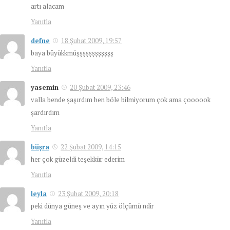
artı alacam
Yanıtla
defne
18 Şubat 2009, 19:57
baya büyükkmüşşşşşşşşşşşş
Yanıtla
yasemin
20 Şubat 2009, 23:46
valla bende şaşırdım ben böle bilmiyorum çok ama çoooook
şardırdım
Yanıtla
büşra
22 Şubat 2009, 14:15
her çok güzeldi teşekkür ederim
Yanıtla
leyla
23 Şubat 2009, 20:18
peki dünya güneş ve ayın yüz ölçümü ndir
Yanıtla