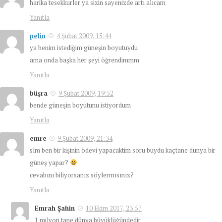
harika tesekkurler ya sizin sayenizde artı alıcam
Yanıtla
pelin
4 Şubat 2009, 15:44
ya benim istediğim güneşin boyutuydu
ama onda başka her şeyi öğrendimmm
Yanıtla
büşra
9 Şubat 2009, 19:52
bende güneşin boyutunu istiyordum
Yanıtla
emre
9 Şubat 2009, 21:34
slm ben bir kişinin ödevi yapacaktim soru buydu kaçtane dünya bir
güneş yapar?
cevabını biliyorsanız söylermısınız?
Yanıtla
Emrah Şahin
10 Ekim 2017, 23:57
1 milyon tane dünya büyüklüğündedir