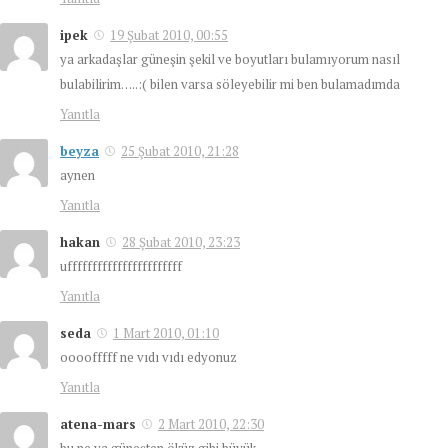
ipek
19 Şubat 2010, 00:55
ya arkadaşlar güneşin şekil ve boyutları bulamıyorum nasıl
bulabilirim…..:( bilen varsa söleyebilir mi ben bulamadımda
Yanıtla
beyza
25 Şubat 2010, 21:28
aynen
Yanıtla
hakan
28 Şubat 2010, 23:23
ufffffffffffffffffffffff
Yanıtla
seda
1 Mart 2010, 01:10
oooofffff ne vıdı vıdı edyonuz
Yanıtla
atena-mars
2 Mart 2010, 22:30
bu ne ya güneşten öküz gibi büyük………………..