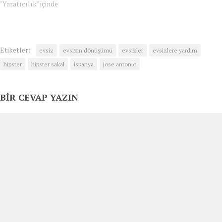
çiçekler beliriyor. Bu aralar ben
"Yaratıcılık" içinde
fazla duvarkağıdı kullanan
olduğunu sanmıyorum ama
oldukça yaratıcı olduğu kesin.
Etiketler:
evsiz
evsizin dönüşümü
evsizler
evsizlere yardım
hipster
hipster sakal
ispanya
jose antonio
BIR CEVAP YAZIN