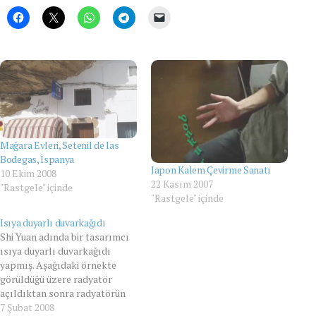
Mağara Evleri, Setenil de las
Bodegas, İspanya
Japon Kalem Çevirme Sanatı
10 Ekim 2008
22 Kasım 2007
"Rastgele" içinde
"Rastgele" içinde
Isıya duyarlı duvarkağıdı
Shi Yuan adında bir tasarımcı
ısıya duyarlı duvarkağıdı
yapmış. Aşağıdaki örnekte
görüldüğü üzere radyatör
açıldıktan sonra radyatörün
üst kısmında pembe renkli
7 Şubat 2008