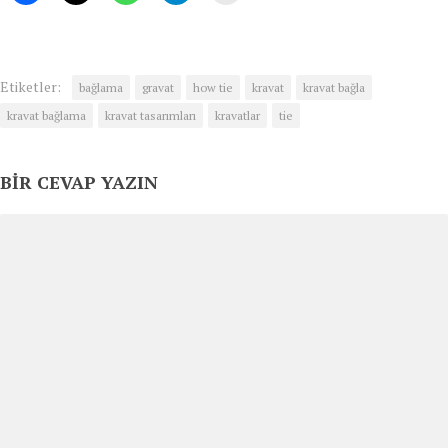
Etiketler:
bağlama
gravat
how tie
kravat
kravat bağla
kravat bağlama
kravat tasarımları
kravatlar
tie
BIR CEVAP YAZIN