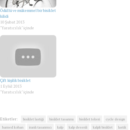
Ödüllü ve mükemmel bir bisiklet
kilidi
10 Şubat 2013
"Yaratıcılık" içinde
Çift kişilik bisiklet
1 Eylül 2013
"Yaratıcılık" içinde
Etiketler:
bisiklet lastiği
bisiklet tasarımı
bisiklet tekeri
cycle design
hamed kohan
iranlı tasarımcı
kalp
kalp desenli
kalpli bisiklet
lastik