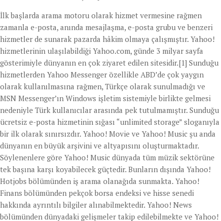
İlk başlarda arama motoru olarak hizmet vermesine rağmen
zamanla e-posta, anında mesajlaşma, e-posta grubu ve benzeri
hizmetler de sunarak pazarda hâkim olmaya çalışmıştır. Yahoo!
hizmetlerinin ulaşılabildiği Yahoo.com, günde 3 milyar sayfa
gösterimiyle dünyanın en çok ziyaret edilen sitesidir.[1] Sunduğu
hizmetlerden Yahoo Messenger özellikle ABD’de çok yaygın
olarak kullanılmasına rağmen, Türkçe olarak sunulmadığı ve
MSN Messenger’ın Windows işletim sistemiyle birlikte gelmesi
nedeniyle Türk kullanıcılar arasında pek tutulmamıştır. Sunduğu
ücretsiz e-posta hizmetinin sığası “unlimited storage” sloganıyla
bir ilk olarak sınırsızdır. Yahoo! Movie ve Yahoo! Music şu anda
dünyanın en büyük arşivini ve altyapısını oluşturmaktadır.
Söylenenlere göre Yahoo! Music dünyada tüm müzik sektörüne
tek başına karşı koyabilecek güçtedir. Bunların dışında Yahoo!
Hotjobs bölümünden iş arama olanağıda sunmakta. Yahoo!
Finans bölümünden pekçok borsa endeksi ve hisse senedi
hakkında ayrıntılı bilgiler alınabilmektedir. Yahoo! News
bölümünden dünyadaki gelişmeler takip edilebilmekte ve Yahoo!