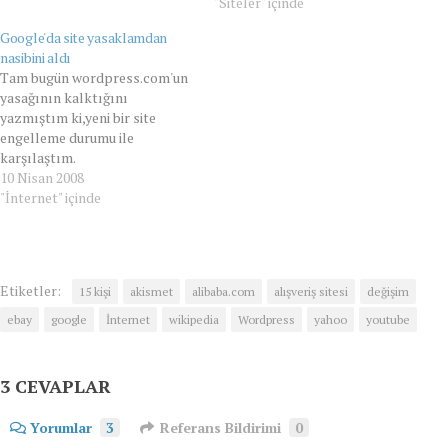
"Siteler" içinde
Google'da site yasaklamdan
nasibini aldı
Tam bugün wordpress.com'un
yasağının kalktığını
yazmıştım ki,yeni bir site
engelleme durumu ile
karşılaştım.
groups.google.com yani
10 Nisan 2008
google grupları işte bu
"İnternet" içinde
gruplara T.C. Silivri 2. Asliye
Hukuk Mahkemesi 14.03.2008
tarih ve 2008/15 Nolu Kararı ile
erişim engellenmiş. Ben artık
Etiketler:
15 kişi
akismet
alibaba.com
alışveriş sitesi
değişim
normal karşılıyorum ama bu
sefer neden kapandı diye çok
ebay
google
İnternet
wikipedia
Wordpress
yahoo
youtube
merak ettim ? Malum…
3 CEVAPLAR
Yorumlar
3
Referans Bildirimi
0