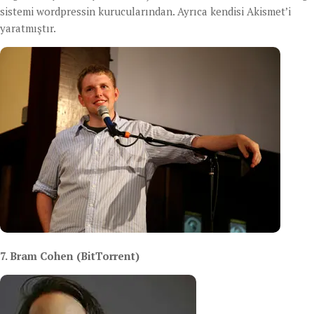
sistemi wordpressin kurucularından. Ayrıca kendisi Akismet’i
yaratmıştır.
7. Bram Cohen (BitTorrent)