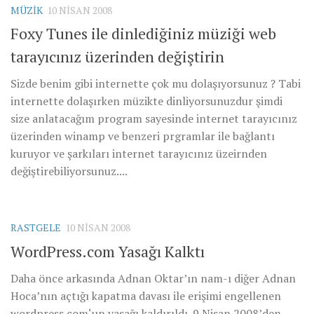
MÜZIK
10 NISAN 2008
Foxy Tunes ile dinlediğiniz müziği web
tarayıcınız üzerinden değiştirin
Sizde benim gibi internette çok mu dolaşıyorsunuz ? Tabi
internette dolaşırken müzikte dinliyorsunuzdur şimdi
size anlatacağım program sayesinde internet tarayıcınız
üzerinden winamp ve benzeri prgramlar ile bağlantı
kuruyor ve şarkıları internet tarayıcınız üzeirnden
değiştirebiliyorsunuz....
RASTGELE
10 NISAN 2008
WordPress.com Yasağı Kalktı
Daha önce arkasında Adnan Oktar’ın nam-ı diğer Adnan
Hoca’nın açtığı kapatma davası ile erişimi engellenen
wordpress.com‘un yasağı kaldırıldı. 9 Nisan 2008’den