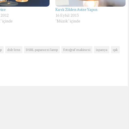
vize
Kırık Zilden Avize Yapın
 2012
16 Eylül 2013
" içinde
"Müzik" içinde
mp
dslr lens
DSRL paparazzi lamp
fotoğraf makinesi
ispanya
ışık