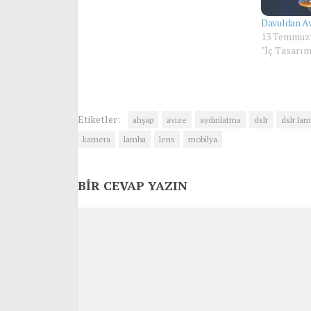
Davuldan A
13 Temmuz
"İç Tasarım
Etiketler:
ahşap
avize
aydınlatma
dslr
dslr la
kamera
lamba
lens
mobilya
BIR CEVAP YAZIN