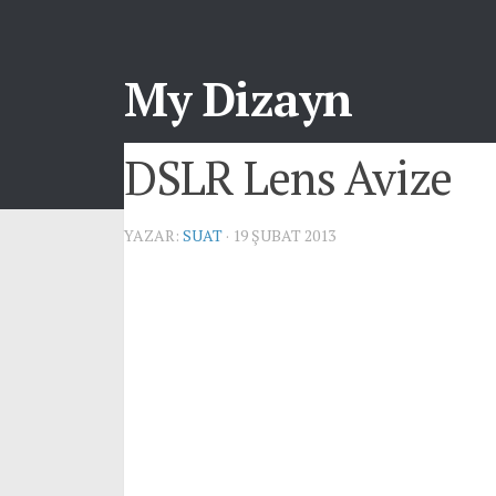
My Dizayn
DSLR Lens Avize
YAZAR:
SUAT
· 19 ŞUBAT 2013