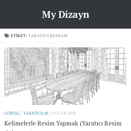
My Dizayn
ETIKET:
YARATICI RESSAM
GÖRSEL
/
YARATICILIK
21 OCAK 2008
Kelimelerle Resim Yapmak (Yaratıcı Resim