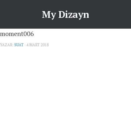
My Dizayn
moment006
YAZAR:
SUAT
· 4 MART 2018