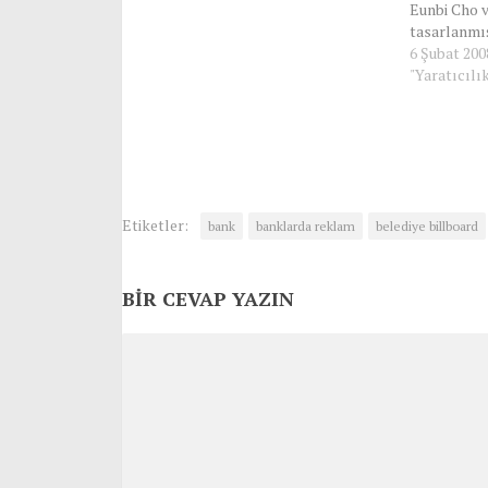
Eunbi Cho v
tasarlanmış
çevirdiğinz
6 Şubat 200
alt tarafta
"Yaratıcılık
yukarıya ge
sonra veya 
oturmak m
mümkün…
Etiketler:
bank
banklarda reklam
belediye billboard
BIR CEVAP YAZIN