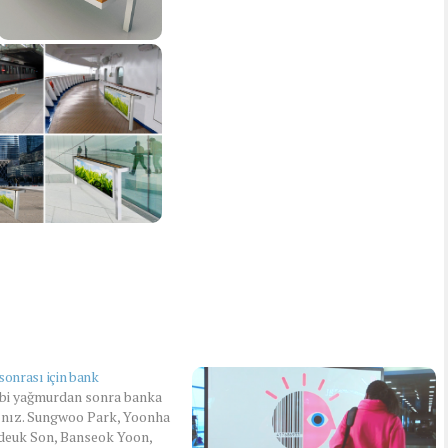
onrası için bank
gibi yağmurdan sonra banka
nız. Sungwoo Park, Yoonha
gdeuk Son, Banseok Yoon,