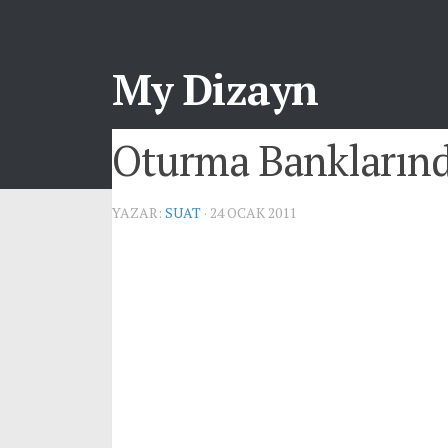
My Dizayn
Oturma Banklarınd
YAZAR:
SUAT
· 24 OCAK 2011