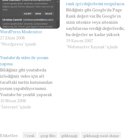
rank (pr) değerlerini sorgulayın.
Bildiğiniz gibi Google'da Page
Rank değeri var.Bu Google'ın
sizin sitenize veya sitenizin
sayfalarına verdiği değerlerdir,
WordPress Moderator
bu değerler ne kadar yüksek
27 Ekim 2008
olursa aramalarda sitenizin üst
19 Kasım 2007
"Wordpress" içinde
sıralarda çıkması daha
"Webmaster Kaynak" içinde
olasıdır.İşte bu noktada bir
Youtube'da video ile yorum
çok page rank sorgulama
yapma
sitesi mevcut; ama bu sitelerin
Bildiğiniz gibi youtubeda
çoğundan sadece sitenizin
izlediğiniz video için alt
page rank değerini görebiliyor
taraftaki metin kutusundan
ve sitenizde bulunan…
yorum yapabiliyorsunuz.
Youtube bir yenilik yaparak
izlediğiniz video için video ile
10 Nisan 2008
yorum yapma devrini başlattı...
"İnternet" içinde
Nasıl yapılır ? Aşağıda
gördüğünüz resimdeki gibi
Post a Video Response
yazısına tıklayın. Gelicek yeni
Etiketler:
7 renk
çizgi film
gökkuşağı
gökkuşağı nasıl oluşur
sayfada kendi kameranız ile