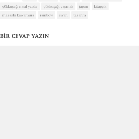
kayıt yaparak siteye
gökkuşağı nasıl yapılır
gökkuşağı yapmak
japon
kitapçık
gönderebilir kendi
masashi kawamura
rainbow
siyah
tasarım
yüklediğiniz…
BIR CEVAP YAZIN