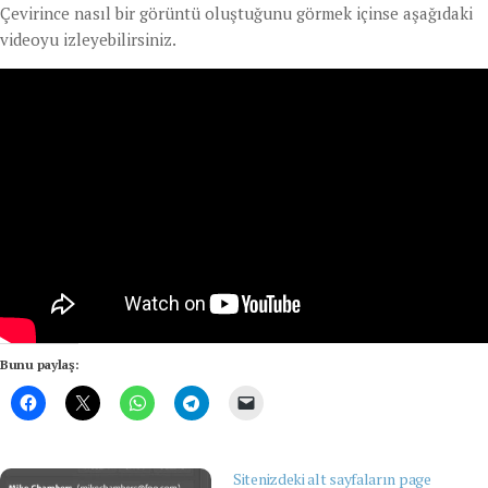
Çevirince nasıl bir görüntü oluştuğunu görmek içinse aşağıdaki
videoyu izleyebilirsiniz.
Bunu paylaş:
Sitenizdeki alt sayfaların page