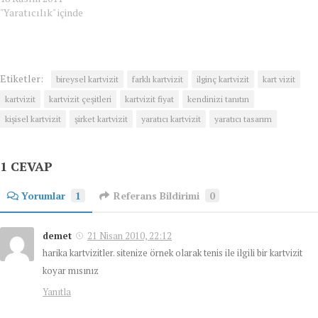
"Yaratıcılık" içinde
Etiketler:
bireysel kartvizit
farklı kartvizit
ilginç kartvizit
kart vizit
kartvizit
kartvizit çeşitleri
kartvizit fiyat
kendinizi tanıtın
kişisel kartvizit
şirket kartvizit
yaratıcı kartvizit
yaratıcı tasarım
1 CEVAP
Yorumlar
1
Referans Bildirimi
0
demet
21 Nisan 2010, 22:12
harika kartvizitler. sitenize örnek olarak tenis ile ilgili bir kartvizit
koyar mısınız
Yanıtla