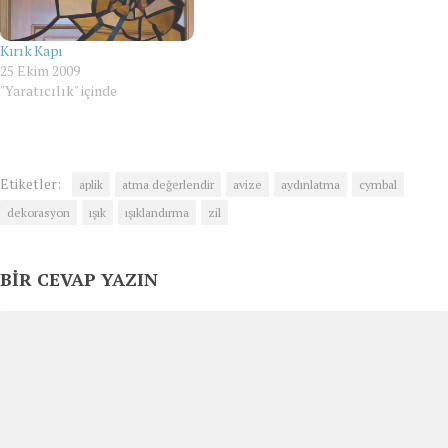
Kırık Kapı
25 Ekim 2009
"Yaratıcılık" içinde
Etiketler:
aplik
atma değerlendir
avize
aydınlatma
cymbal
dekorasyon
ışık
ışıklandırma
zil
BIR CEVAP YAZIN