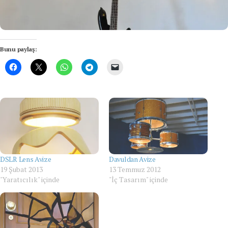
Bunu paylaş:
DSLR Lens Avize
Davuldan Avize
19 Şubat 2013
13 Temmuz 2012
"Yaratıcılık" içinde
"İç Tasarım" içinde