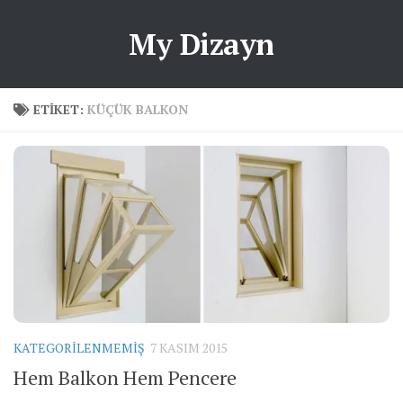
My Dizayn
ETIKET:
KÜÇÜK BALKON
KATEGORILENMEMIŞ
7 KASIM 2015
Hem Balkon Hem Pencere