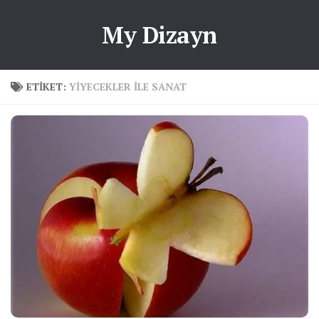
My Dizayn
ETIKET:
YIYECEKLER ILE SANAT