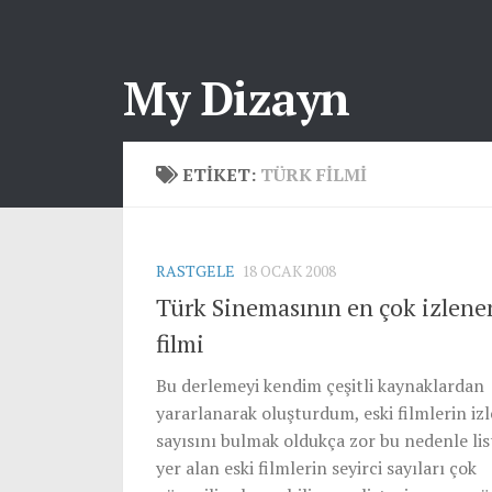
My Dizayn
ETIKET:
TÜRK FILMI
RASTGELE
18 OCAK 2008
Türk Sinemasının en çok izlene
filmi
Bu derlemeyi kendim çeşitli kaynaklardan
yararlanarak oluşturdum, eski filmlerin izl
sayısını bulmak oldukça zor bu nedenle li
yer alan eski filmlerin seyirci sayıları çok