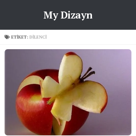
My Dizayn
ETIKET:
DILENCI