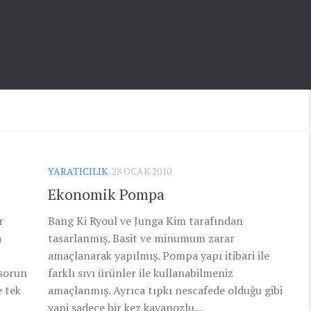
YARATICILIK
28 OCAK 2010
Ekonomik Pompa
r
Bang Ki Ryoul ve Junga Kim tarafından
a
tasarlanmış. Basit ve minumum zarar
amaçlanarak yapılmış. Pompa yapı itibari ile
 sorun
farklı sıvı ürünler ile kullanabilmeniz
e tek
amaçlanmış. Ayrıca tıpkı nescafede olduğu gibi
yani sadece bir kez kavanozlu...