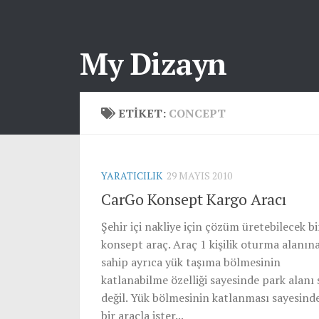
My Dizayn
ETIKET:
CONCEPT
YARATICILIK
29 MAYIS 2010
CarGo Konsept Kargo Aracı
Şehir içi nakliye için çözüm üretebilecek bi
konsept araç. Araç 1 kişilik oturma alanın
sahip ayrıca yük taşıma bölmesinin
katlanabilme özelliği sayesinde park alanı
değil. Yük bölmesinin katlanması sayesind
bir araçla ister...