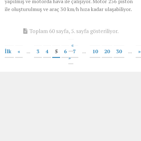
yapılmış ve motorda hava ile çalışıyor. Motor 256 piston
ile oluşturulmuş ve araç 30 km/h hıza kadar ulaşabiliyor.
Toplam 60 sayfa, 5. sayfa gösteriliyor.
«
İlk
«
...
3
4
5
6
7
...
10
20
30
...
»
»