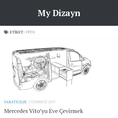
My Dizayn
ETIKET:
VITO
YARATICILIK
3 TEMMUZ 2017
Mercedes Vito’yu Eve Çevirmek