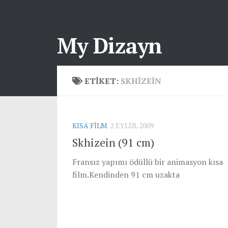
My Dizayn
ETIKET:
SKHIZEIN
KISA FILM
2 EYLÜL 2009
Skhizein (91 cm)
Fransız yapımı ödüllü bir animasyon kısa
film.Kendinden 91 cm uzakta