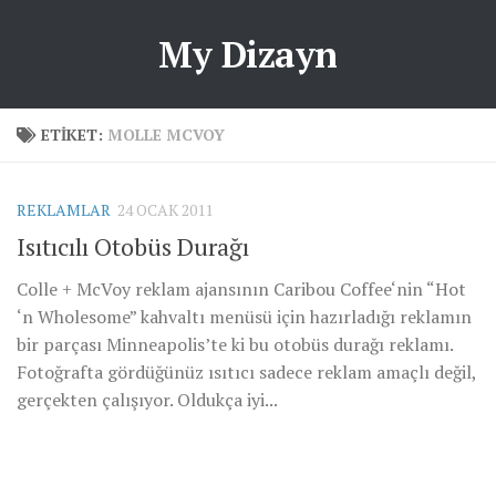
My Dizayn
ETIKET:
MOLLE MCVOY
REKLAMLAR
24 OCAK 2011
Isıtıcılı Otobüs Durağı
Colle + McVoy reklam ajansının Caribou Coffee‘nin “Hot
‘n Wholesome” kahvaltı menüsü için hazırladığı reklamın
bir parçası Minneapolis’te ki bu otobüs durağı reklamı.
Fotoğrafta gördüğünüz ısıtıcı sadece reklam amaçlı değil,
gerçekten çalışıyor. Oldukça iyi...