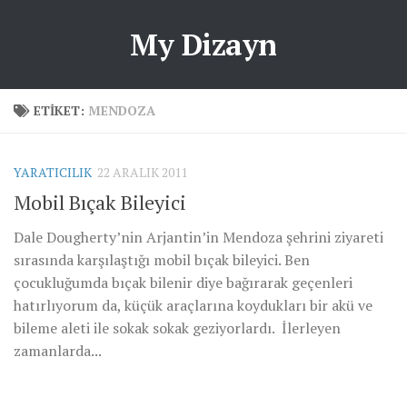
My Dizayn
ETIKET:
MENDOZA
YARATICILIK
22 ARALIK 2011
Mobil Bıçak Bileyici
Dale Dougherty’nin Arjantin’in Mendoza şehrini ziyareti
sırasında karşılaştığı mobil bıçak bileyici. Ben
çocukluğumda bıçak bilenir diye bağırarak geçenleri
hatırlıyorum da, küçük araçlarına koydukları bir akü ve
bileme aleti ile sokak sokak geziyorlardı. İlerleyen
zamanlarda...