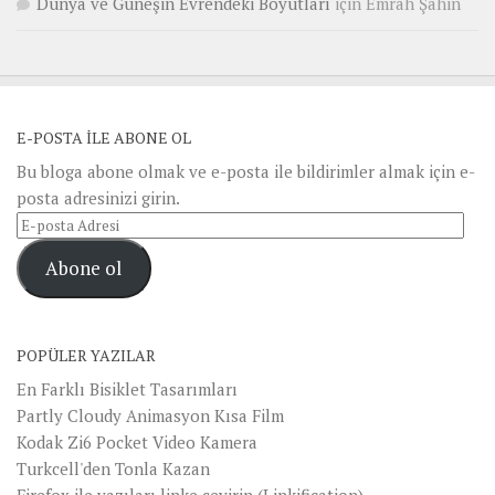
Dünya ve Güneşin Evrendeki Boyutları
için
Emrah Şahin
E-POSTA ILE ABONE OL
Bu bloga abone olmak ve e-posta ile bildirimler almak için e-
posta adresinizi girin.
E-
posta
Abone ol
Adresi
POPÜLER YAZILAR
En Farklı Bisiklet Tasarımları
Partly Cloudy Animasyon Kısa Film
Kodak Zi6 Pocket Video Kamera
Turkcell'den Tonla Kazan
Firefox ile yazıları linke çevirin (Linkification)