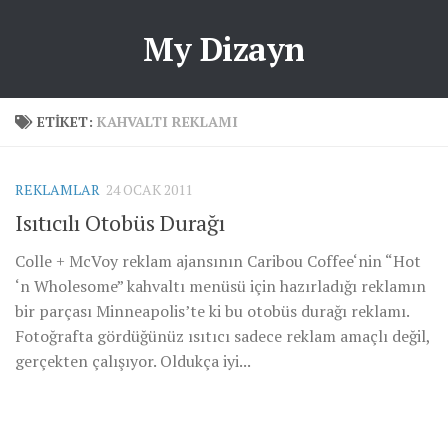
My Dizayn
ETIKET:
KAHVALTI REKLAMI
REKLAMLAR
24 OCAK 2011
Isıtıcılı Otobüs Durağı
Colle + McVoy reklam ajansının Caribou Coffee‘nin “Hot
‘n Wholesome” kahvaltı menüsü için hazırladığı reklamın
bir parçası Minneapolis’te ki bu otobüs durağı reklamı.
Fotoğrafta gördüğünüz ısıtıcı sadece reklam amaçlı değil,
gerçekten çalışıyor. Oldukça iyi...