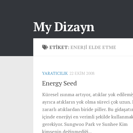
My Dizayn
ETIKET:
ENERJI ELDE ETME
YARATICILIK
22 EKIM 2008
Energy Seed
Küresel ısınma artıyor, atıklar yok edilemi
ayrıca atıkların yok olma süreci çok uzun.
zararlı atıklardan biride piller. Bu gidaşatı
içinde enerjiyi en verimli şekilde kullanma
gerekiyor. Sungwoo Park ve Sunhee Kim
kimsenin değinmediği...