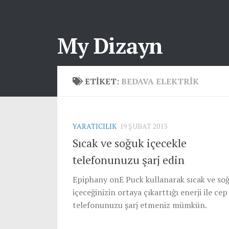
My Dizayn
ETIKET:
BEDAVA ELEKTRIK
YARATICILIK
19 ŞUBAT 2013
Sıcak ve soğuk içecekle
telefonunuzu şarj edin
Epiphany onE Puck kullanarak sıcak ve so
içeceğinizin ortaya çıkarttığı enerji ile cep
telefonunuzu şarj etmeniz mümkün.