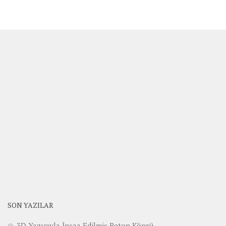
SON YAZILAR
3D Yazıcıyla İnşaa Edilmiş Beton Köprü