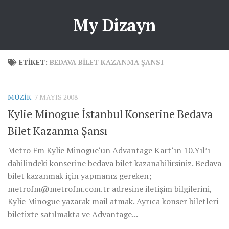
My Dizayn
ETIKET:
BEDAVA BILET KAZANMA ŞANSI
MÜZIK
7 MAYIS 2008
Kylie Minogue İstanbul Konserine Bedava
Bilet Kazanma Şansı
Metro Fm Kylie Minogue‘un Advantage Kart‘ın 10.Yıl’ı
dahilindeki konserine bedava bilet kazanabilirsiniz. Bedava
bilet kazanmak için yapmanız gereken;
metrofm@metrofm.com.tr
adresine iletişim bilgilerini,
Kylie Minogue yazarak mail atmak. Ayrıca konser biletleri
biletixte satılmakta ve Advantage...