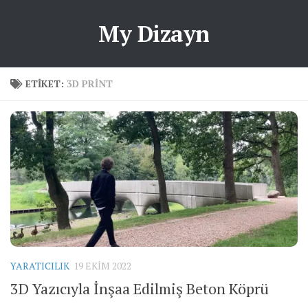
My Dizayn
ETIKET:
3D PRINT
YARATICILIK
19 EKIM 2022
3D Yazıcıyla İnşaa Edilmiş Beton Köprü