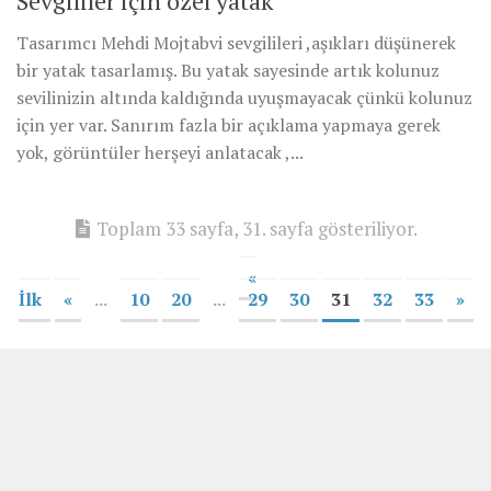
Sevgililer için özel yatak
Tasarımcı Mehdi Mojtabvi sevgilileri ,aşıkları düşünerek
bir yatak tasarlamış. Bu yatak sayesinde artık kolunuz
sevilinizin altında kaldığında uyuşmayacak çünkü kolunuz
için yer var. Sanırım fazla bir açıklama yapmaya gerek
yok, görüntüler herşeyi anlatacak ,...
Toplam 33 sayfa, 31. sayfa gösteriliyor.
«
İlk
«
...
10
20
...
29
30
31
32
33
»